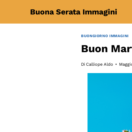
Salta
Buona Serata Immagini
al
contenuto
BUONGIORNO IMMAGINI
Buon Mart
Di
Calliope Aldo
Maggi