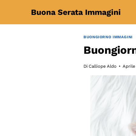
Salta
Buona Serata Immagini
al
contenuto
BUONGIORNO IMMAGINI
Buongiorn
Di
Calliope Aldo
Aprile