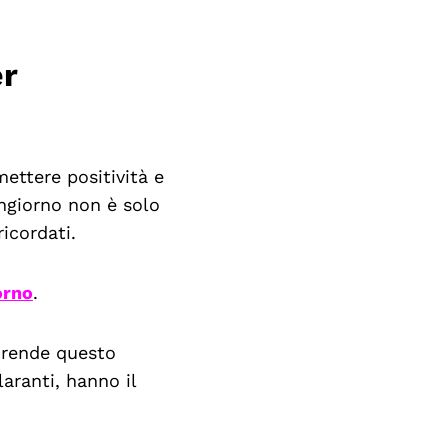
er
ettere positività e
ngiorno non è solo
icordati.
orno
.
 rende questo
laranti, hanno il