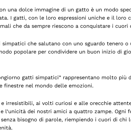
con una dolce immagine di un gatto è un modo spec
nata. I gatti, con le loro espressioni uniche e il lo
imali che da sempre riescono a conquistare i cuori 
i simpatici che salutano con uno sguardo tenero o 
odo popolare per condividere un buon inizio di gi
ngiorno gatti simpatici” rappresentano molto più d
re finestre nel mondo delle emozioni.
e irresistibili, ai volti curiosi e alle orecchie atte
e l’unicità dei nostri amici a quattro zampe. Ogni f
 senza bisogno di parole, riempiendo i cuori di chi 
enità.