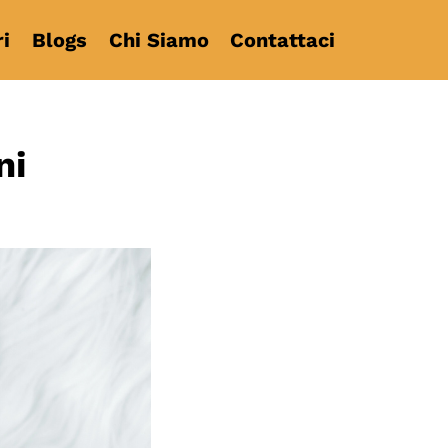
i
Blogs
Chi Siamo
Contattaci
ni