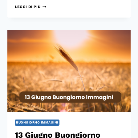
8
LEGGI DI PIÙ
LUGLIO
BUONGIORNO
IMMAGINI
BUONGIORNO IMMAGINI
13 Giugno Buongiorno