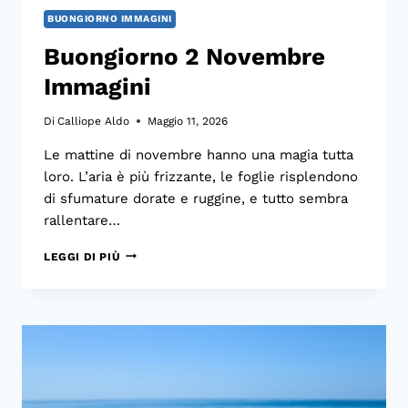
BUONGIORNO IMMAGINI
Buongiorno 2 Novembre
Immagini
Di
Calliope Aldo
Maggio 11, 2026
Le mattine di novembre hanno una magia tutta
loro. L’aria è più frizzante, le foglie risplendono
di sfumature dorate e ruggine, e tutto sembra
rallentare…
BUONGIORNO
LEGGI DI PIÙ
2
NOVEMBRE
IMMAGINI