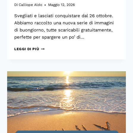
Di
Calliope Aldo
Maggio 12, 2026
Svegliati e lasciati conquistare dal 26 ottobre.
Abbiamo raccolto una nuova serie di immagini
di buongiorno, tutte scaricabili gratuitamente,
perfette per spargere un po’ di…
26
LEGGI DI PIÙ
OTTOBRE
BUONGIORNO
IMMAGINI