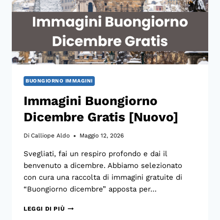
BUONGIORNO IMMAGINI
Immagini Buongiorno
Dicembre Gratis [Nuovo]
Di
Calliope Aldo
Maggio 12, 2026
Svegliati, fai un respiro profondo e dai il
benvenuto a dicembre. Abbiamo selezionato
con cura una raccolta di immagini gratuite di
“Buongiorno dicembre” apposta per…
IMMAGINI
LEGGI DI PIÙ
BUONGIORNO