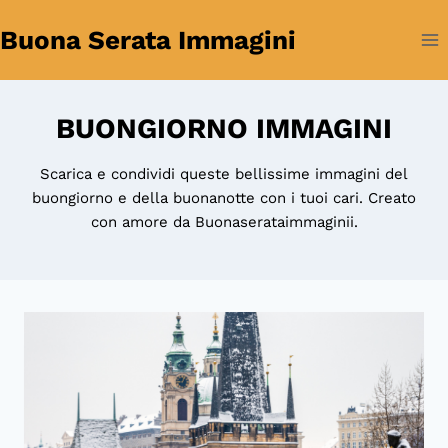
Salta
Buona Serata Immagini
al
contenuto
BUONGIORNO IMMAGINI
Scarica e condividi queste bellissime immagini del
buongiorno e della buonanotte con i tuoi cari. Creato
con amore da Buonaserataimmaginii.