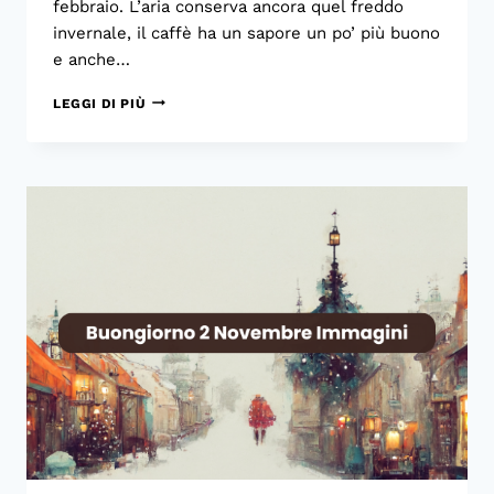
febbraio. L’aria conserva ancora quel freddo
invernale, il caffè ha un sapore un po’ più buono
e anche…
BUONGIORNO
LEGGI DI PIÙ
16
FEBBRAIO
BUON
VENERDI
IMMAGINI