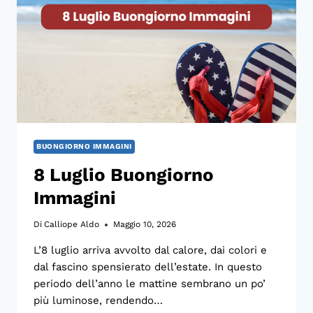
BUONGIORNO IMMAGINI
8 Luglio Buongiorno
Immagini
Di
Calliope Aldo
Maggio 10, 2026
L’8 luglio arriva avvolto dal calore, dai colori e
dal fascino spensierato dell’estate. In questo
periodo dell’anno le mattine sembrano un po’
più luminose, rendendo…