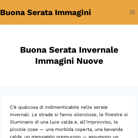
Salta
Buona Serata Immagini
al
contenuto
Buona Serata Invernale
Immagini Nuove
C’è qualcosa di indimenticabile nelle serate
invernali. Le strade si fanno silenziose, le finestre si
illuminano di una luce calda e, all’improvviso, le
piccole cose — una morbida coperta, una bevanda
calda, un messaggio premuroso — assumono un